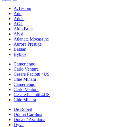
A.Testoni
Add
Adele
AGL
Aldo Brue
Alysi
Atlanata Mocassine
Aurora Prestige
Baldan
Byblos
Camerlengo
Carlo Ventura
Cesare Paciotti 4US
Chie Mihara
Camerlengo
Carlo Ventura
Cesare Paciotti 4US
Chie Mihara
De Robert
Donna Carolina
Duca d’ Ascalona
Dyva