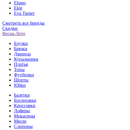
Ebano
Ekle
Eva Turner
Смотреть все бренды
Скидки
Весна-Лето
Блузки
Брюки
Джинсы
Купальники
Платья
Топы
Футболки
Шорты
Юбки
Балетки
Босоножки
Кроссовки
Лоферы
Мокасины
Мюли
Слипоны