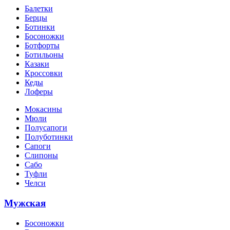
Балетки
Берцы
Ботинки
Босоножки
Ботфорты
Ботильоны
Казаки
Кроссовки
Кеды
Лоферы
Мокасины
Мюли
Полусапоги
Полуботинки
Сапоги
Слипоны
Сабо
Туфли
Челси
Мужская
Босоножки