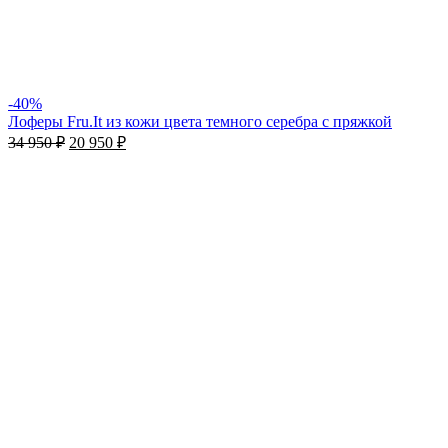
-40%
Лоферы Fru.It из кожи цвета темного серебра с пряжкой
34 950
₽
20 950
₽