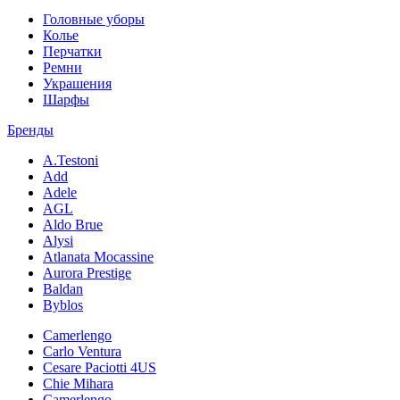
Головные уборы
Колье
Перчатки
Ремни
Украшения
Шарфы
Бренды
A.Testoni
Add
Adele
AGL
Aldo Brue
Alysi
Atlanata Mocassine
Aurora Prestige
Baldan
Byblos
Camerlengo
Carlo Ventura
Cesare Paciotti 4US
Chie Mihara
Camerlengo