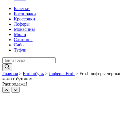
Балетки
Босоножки
Кроссовки
Лоферы
Мокасины
Мюли
Слипоны
Сабо
Туфли
Поиск
товаров
Главная
>
FruIt обувь
>
Лоферы FruIt
>
Fru.It лоферы черные
кожа с бутоном
Распродажа!