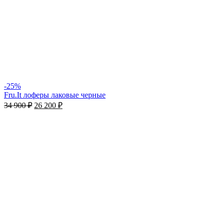
-25%
Fru.It лоферы лаковые черные
34 900
₽
26 200
₽