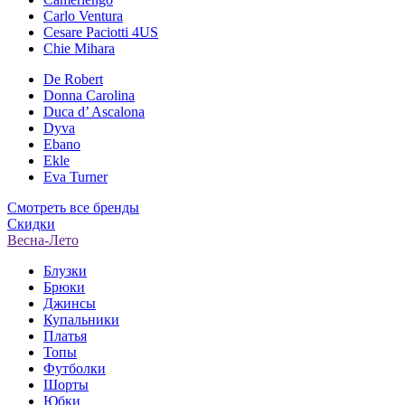
Carlo Ventura
Cesare Paciotti 4US
Chie Mihara
De Robert
Donna Carolina
Duca d’ Ascalona
Dyva
Ebano
Ekle
Eva Turner
Смотреть все бренды
Скидки
Весна-Лето
Блузки
Брюки
Джинсы
Купальники
Платья
Топы
Футболки
Шорты
Юбки