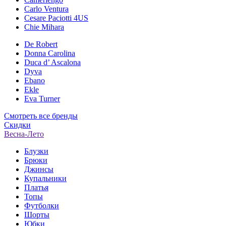
Carlo Ventura
Cesare Paciotti 4US
Chie Mihara
De Robert
Donna Carolina
Duca d’ Ascalona
Dyva
Ebano
Ekle
Eva Turner
Смотреть все бренды
Скидки
Весна-Лето
Блузки
Брюки
Джинсы
Купальники
Платья
Топы
Футболки
Шорты
Юбки