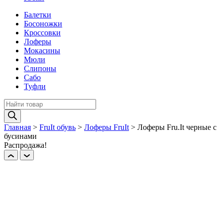
Балетки
Босоножки
Кроссовки
Лоферы
Мокасины
Мюли
Слипоны
Сабо
Туфли
Поиск
товаров
Главная
>
FruIt обувь
>
Лоферы FruIt
>
Лоферы Fru.It черные с
бусинами
Распродажа!