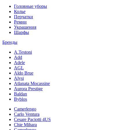
Головные уборы
Колье
Перчатки
Ремни
Украшения
Шарфы
Бренды
A.Testoni
Add
Adele
AGL
Aldo Brue
Alysi
Atlanata Mocassine
Aurora Prestige
Baldan
Byblos
Camerlengo
Carlo Ventura
Cesare Paciotti 4US
Chie Mihara
Camerlengo