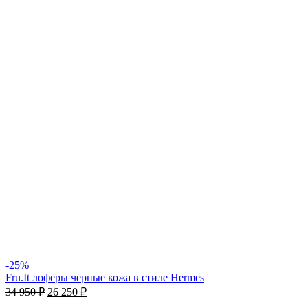
-25%
Fru.It лоферы черные кожа в стиле Hermes
34 950
₽
26 250
₽