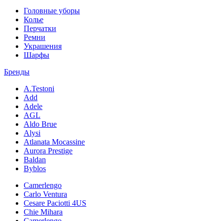
Головные уборы
Колье
Перчатки
Ремни
Украшения
Шарфы
Бренды
A.Testoni
Add
Adele
AGL
Aldo Brue
Alysi
Atlanata Mocassine
Aurora Prestige
Baldan
Byblos
Camerlengo
Carlo Ventura
Cesare Paciotti 4US
Chie Mihara
Camerlengo