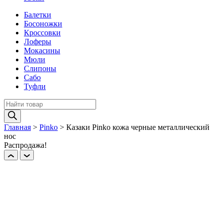
Балетки
Босоножки
Кроссовки
Лоферы
Мокасины
Мюли
Слипоны
Сабо
Туфли
Поиск
товаров
Главная
>
Pinko
>
Казаки Pinko кожа черные металлический
нос
Распродажа!