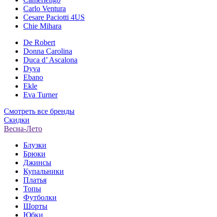
Carlo Ventura
Cesare Paciotti 4US
Chie Mihara
De Robert
Donna Carolina
Duca d’ Ascalona
Dyva
Ebano
Ekle
Eva Turner
Смотреть все бренды
Скидки
Весна-Лето
Блузки
Брюки
Джинсы
Купальники
Платья
Топы
Футболки
Шорты
Юбки