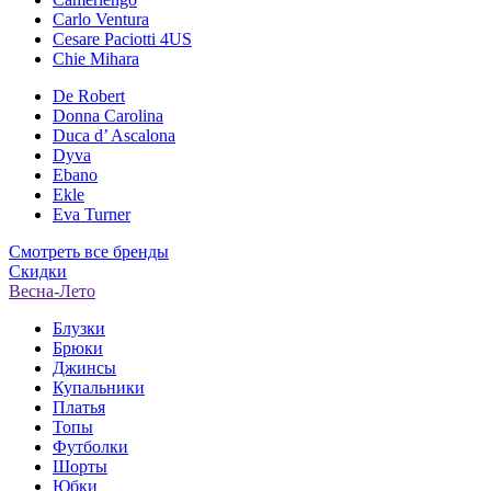
Carlo Ventura
Cesare Paciotti 4US
Chie Mihara
De Robert
Donna Carolina
Duca d’ Ascalona
Dyva
Ebano
Ekle
Eva Turner
Смотреть все бренды
Скидки
Весна-Лето
Блузки
Брюки
Джинсы
Купальники
Платья
Топы
Футболки
Шорты
Юбки