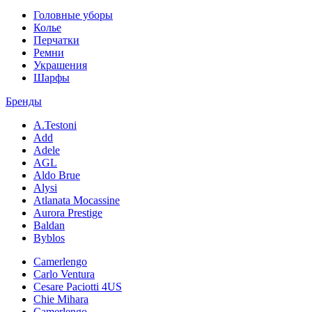
Головные уборы
Колье
Перчатки
Ремни
Украшения
Шарфы
Бренды
A.Testoni
Add
Adele
AGL
Aldo Brue
Alysi
Atlanata Mocassine
Aurora Prestige
Baldan
Byblos
Camerlengo
Carlo Ventura
Cesare Paciotti 4US
Chie Mihara
Camerlengo