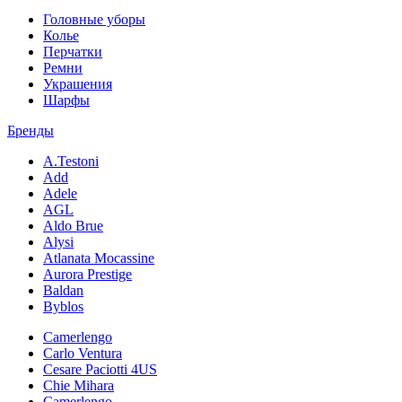
Головные уборы
Колье
Перчатки
Ремни
Украшения
Шарфы
Бренды
A.Testoni
Add
Adele
AGL
Aldo Brue
Alysi
Atlanata Mocassine
Aurora Prestige
Baldan
Byblos
Camerlengo
Carlo Ventura
Cesare Paciotti 4US
Chie Mihara
Camerlengo