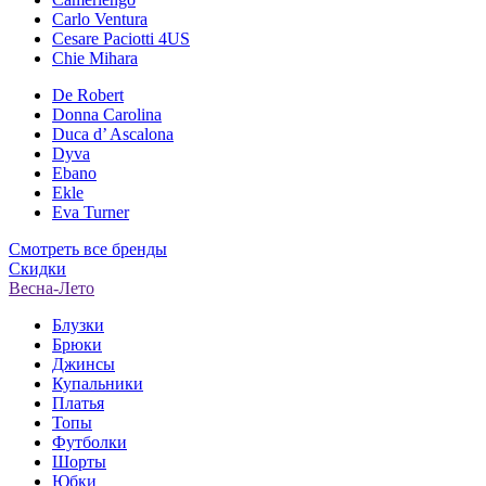
Carlo Ventura
Cesare Paciotti 4US
Chie Mihara
De Robert
Donna Carolina
Duca d’ Ascalona
Dyva
Ebano
Ekle
Eva Turner
Смотреть все бренды
Скидки
Весна-Лето
Блузки
Брюки
Джинсы
Купальники
Платья
Топы
Футболки
Шорты
Юбки