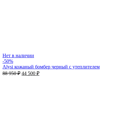
Нет в наличии
-50%
Alysi кожаный бомбер черный c утеплителем
88 950
₽
44 500
₽