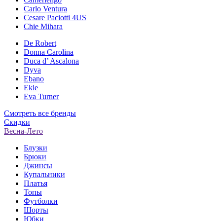
Carlo Ventura
Cesare Paciotti 4US
Chie Mihara
De Robert
Donna Carolina
Duca d’ Ascalona
Dyva
Ebano
Ekle
Eva Turner
Смотреть все бренды
Скидки
Весна-Лето
Блузки
Брюки
Джинсы
Купальники
Платья
Топы
Футболки
Шорты
Юбки