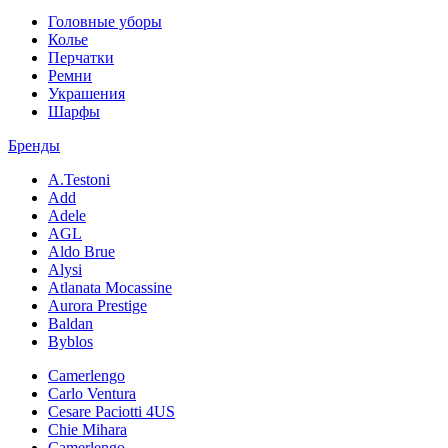
Головные уборы
Колье
Перчатки
Ремни
Украшения
Шарфы
Бренды
A.Testoni
Add
Adele
AGL
Aldo Brue
Alysi
Atlanata Mocassine
Aurora Prestige
Baldan
Byblos
Camerlengo
Carlo Ventura
Cesare Paciotti 4US
Chie Mihara
Camerlengo