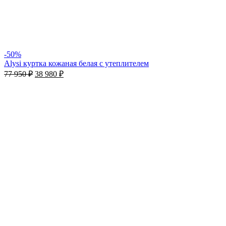
-50%
Alysi куртка кожаная белая с утеплителем
77 950
₽
38 980
₽