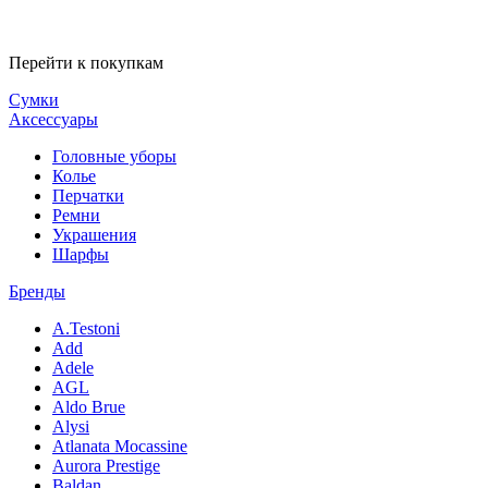
Перейти к покупкам
Сумки
Аксессуары
Головные уборы
Колье
Перчатки
Ремни
Украшения
Шарфы
Бренды
A.Testoni
Add
Adele
AGL
Aldo Brue
Alysi
Atlanata Mocassine
Aurora Prestige
Baldan