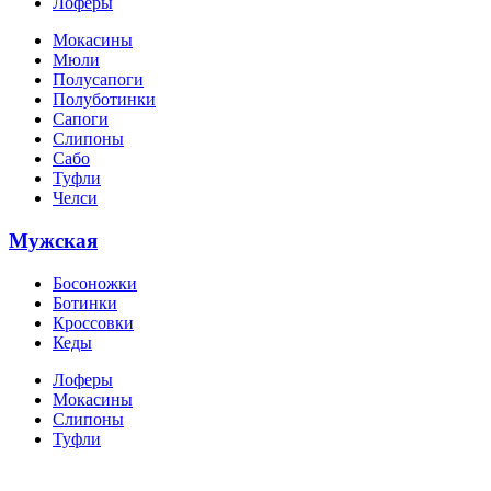
Лоферы
Мокасины
Мюли
Полусапоги
Полуботинки
Сапоги
Слипоны
Сабо
Туфли
Челси
Мужская
Босоножки
Ботинки
Кроссовки
Кеды
Лоферы
Мокасины
Слипоны
Туфли