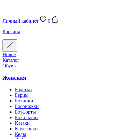
Личный кабинет
0
Корзина
Новое
Каталог
Обувь
Женская
Балетки
Берцы
Ботинки
Босоножки
Ботфорты
Ботильоны
Казаки
Кроссовки
Кеды