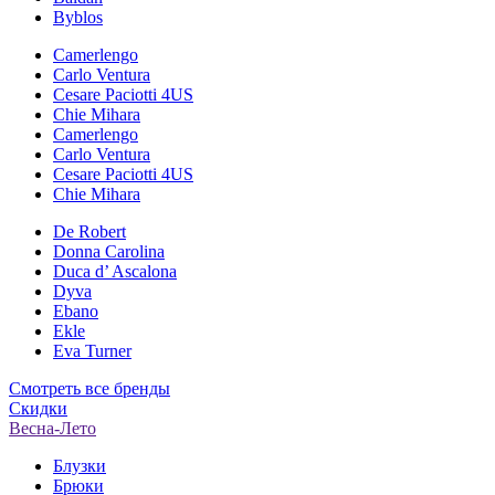
Byblos
Camerlengo
Carlo Ventura
Cesare Paciotti 4US
Chie Mihara
Camerlengo
Carlo Ventura
Cesare Paciotti 4US
Chie Mihara
De Robert
Donna Carolina
Duca d’ Ascalona
Dyva
Ebano
Ekle
Eva Turner
Смотреть все бренды
Скидки
Весна-Лето
Блузки
Брюки