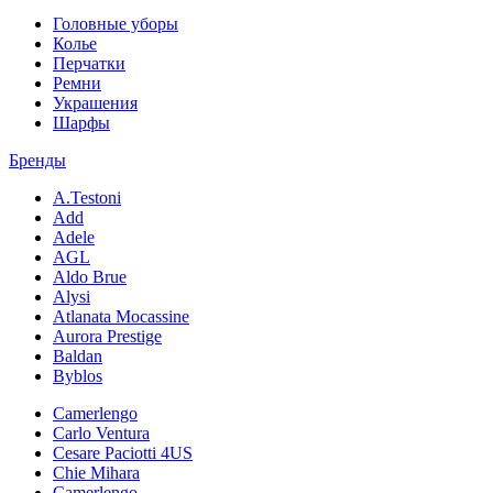
Головные уборы
Колье
Перчатки
Ремни
Украшения
Шарфы
Бренды
A.Testoni
Add
Adele
AGL
Aldo Brue
Alysi
Atlanata Mocassine
Aurora Prestige
Baldan
Byblos
Camerlengo
Carlo Ventura
Cesare Paciotti 4US
Chie Mihara
Camerlengo