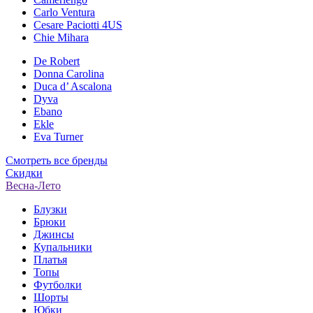
Carlo Ventura
Cesare Paciotti 4US
Chie Mihara
De Robert
Donna Carolina
Duca d’ Ascalona
Dyva
Ebano
Ekle
Eva Turner
Смотреть все бренды
Скидки
Весна-Лето
Блузки
Брюки
Джинсы
Купальники
Платья
Топы
Футболки
Шорты
Юбки