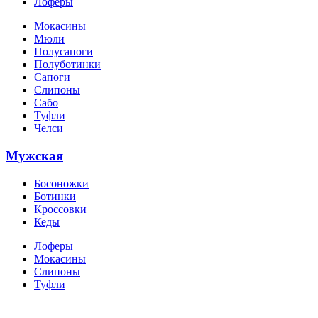
Лоферы
Мокасины
Мюли
Полусапоги
Полуботинки
Сапоги
Слипоны
Сабо
Туфли
Челси
Мужская
Босоножки
Ботинки
Кроссовки
Кеды
Лоферы
Мокасины
Слипоны
Туфли