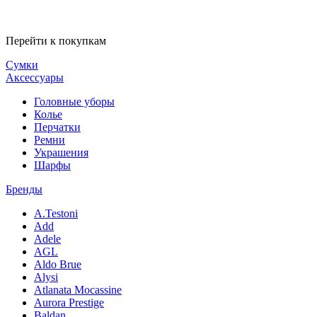
Перейти к покупкам
Сумки
Аксессуары
Головные уборы
Колье
Перчатки
Ремни
Украшения
Шарфы
Бренды
A.Testoni
Add
Adele
AGL
Aldo Brue
Alysi
Atlanata Mocassine
Aurora Prestige
Baldan