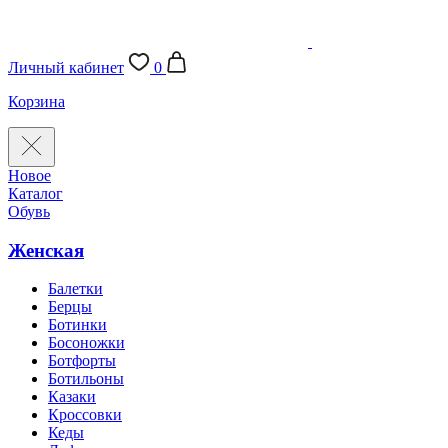
Личный кабинет
0
Корзина
Новое
Каталог
Обувь
Женская
Балетки
Берцы
Ботинки
Босоножки
Ботфорты
Ботильоны
Казаки
Кроссовки
Кеды