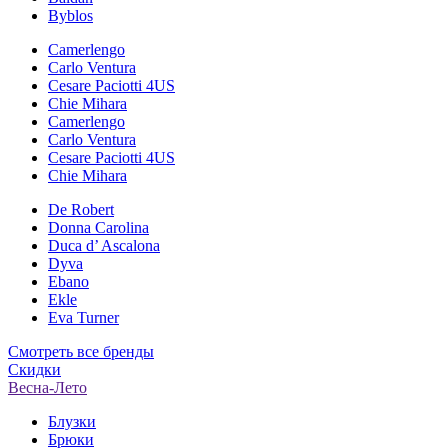
Byblos
Camerlengo
Carlo Ventura
Cesare Paciotti 4US
Chie Mihara
Camerlengo
Carlo Ventura
Cesare Paciotti 4US
Chie Mihara
De Robert
Donna Carolina
Duca d’ Ascalona
Dyva
Ebano
Ekle
Eva Turner
Смотреть все бренды
Скидки
Весна-Лето
Блузки
Брюки