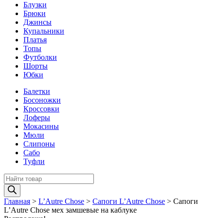
Блузки
Брюки
Джинсы
Купальники
Платья
Топы
Футболки
Шорты
Юбки
Балетки
Босоножки
Кроссовки
Лоферы
Мокасины
Мюли
Слипоны
Сабо
Туфли
Поиск
товаров
Главная
>
L’Autre Chose
>
Сапоги L’Autre Chose
>
Сапоги
L’Autre Chose мех замшевые на каблуке