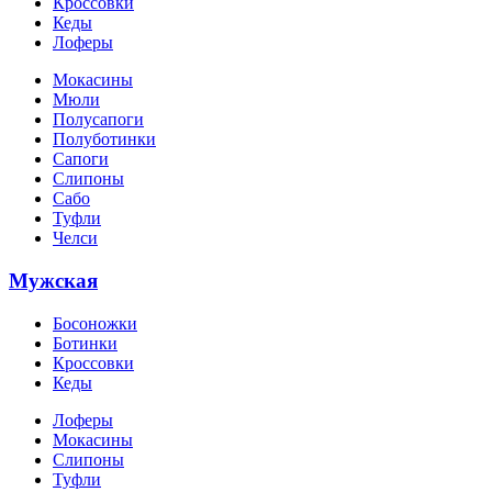
Кроссовки
Кеды
Лоферы
Мокасины
Мюли
Полусапоги
Полуботинки
Сапоги
Слипоны
Сабо
Туфли
Челси
Мужская
Босоножки
Ботинки
Кроссовки
Кеды
Лоферы
Мокасины
Слипоны
Туфли