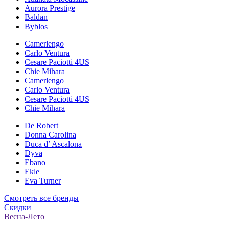
Aurora Prestige
Baldan
Byblos
Camerlengo
Carlo Ventura
Cesare Paciotti 4US
Chie Mihara
Camerlengo
Carlo Ventura
Cesare Paciotti 4US
Chie Mihara
De Robert
Donna Carolina
Duca d’ Ascalona
Dyva
Ebano
Ekle
Eva Turner
Смотреть все бренды
Скидки
Весна-Лето