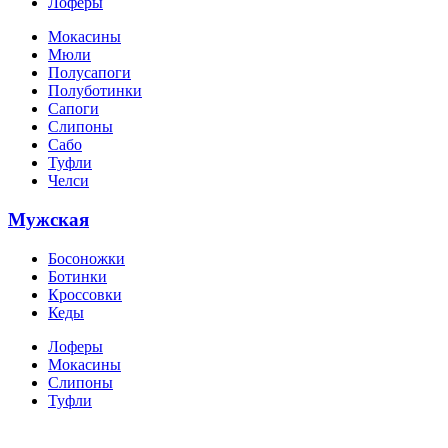
Лоферы
Мокасины
Мюли
Полусапоги
Полуботинки
Сапоги
Слипоны
Сабо
Туфли
Челси
Мужская
Босоножки
Ботинки
Кроссовки
Кеды
Лоферы
Мокасины
Слипоны
Туфли