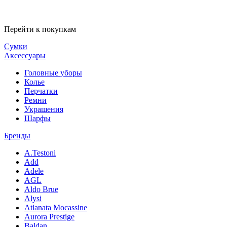
Перейти к покупкам
Сумки
Аксессуары
Головные уборы
Колье
Перчатки
Ремни
Украшения
Шарфы
Бренды
A.Testoni
Add
Adele
AGL
Aldo Brue
Alysi
Atlanata Mocassine
Aurora Prestige
Baldan