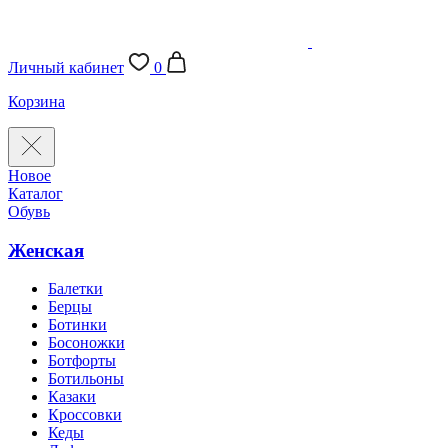
Личный кабинет
0
Корзина
Новое
Каталог
Обувь
Женская
Балетки
Берцы
Ботинки
Босоножки
Ботфорты
Ботильоны
Казаки
Кроссовки
Кеды