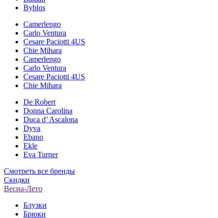
Byblos
Camerlengo
Carlo Ventura
Cesare Paciotti 4US
Chie Mihara
Camerlengo
Carlo Ventura
Cesare Paciotti 4US
Chie Mihara
De Robert
Donna Carolina
Duca d’ Ascalona
Dyva
Ebano
Ekle
Eva Turner
Смотреть все бренды
Скидки
Весна-Лето
Блузки
Брюки