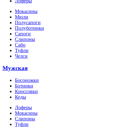
Лоферы
Мокасины
Мюли
Полусапоги
Полуботинки
Сапоги
Слипоны
Сабо
Туфли
Челси
Мужская
Босоножки
Ботинки
Кроссовки
Кеды
Лоферы
Мокасины
Слипоны
Туфли