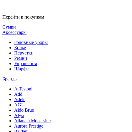
Перейти к покупкам
Сумки
Аксессуары
Головные уборы
Колье
Перчатки
Ремни
Украшения
Шарфы
Бренды
A.Testoni
Add
Adele
AGL
Aldo Brue
Alysi
Atlanata Mocassine
Aurora Prestige
Baldan