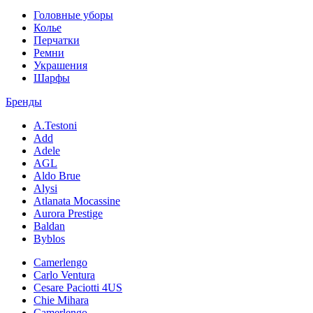
Головные уборы
Колье
Перчатки
Ремни
Украшения
Шарфы
Бренды
A.Testoni
Add
Adele
AGL
Aldo Brue
Alysi
Atlanata Mocassine
Aurora Prestige
Baldan
Byblos
Camerlengo
Carlo Ventura
Cesare Paciotti 4US
Chie Mihara
Camerlengo