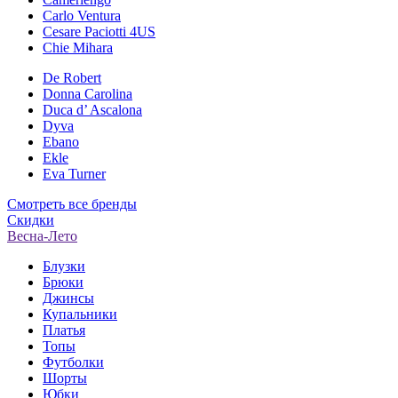
Carlo Ventura
Cesare Paciotti 4US
Chie Mihara
De Robert
Donna Carolina
Duca d’ Ascalona
Dyva
Ebano
Ekle
Eva Turner
Смотреть все бренды
Скидки
Весна-Лето
Блузки
Брюки
Джинсы
Купальники
Платья
Топы
Футболки
Шорты
Юбки