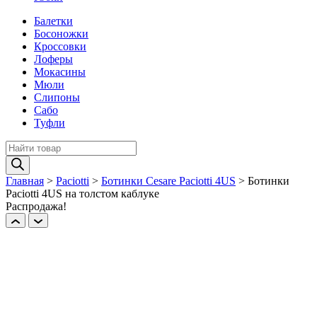
Балетки
Босоножки
Кроссовки
Лоферы
Мокасины
Мюли
Слипоны
Сабо
Туфли
Поиск
товаров
Главная
>
Paciotti
>
Ботинки Cesare Paciotti 4US
>
Ботинки
Paciotti 4US на толстом каблуке
Распродажа!