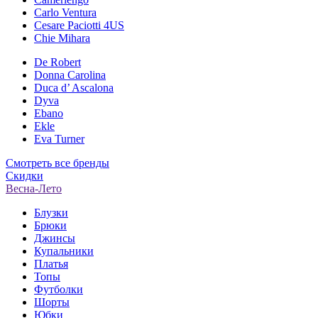
Carlo Ventura
Cesare Paciotti 4US
Chie Mihara
De Robert
Donna Carolina
Duca d’ Ascalona
Dyva
Ebano
Ekle
Eva Turner
Смотреть все бренды
Скидки
Весна-Лето
Блузки
Брюки
Джинсы
Купальники
Платья
Топы
Футболки
Шорты
Юбки