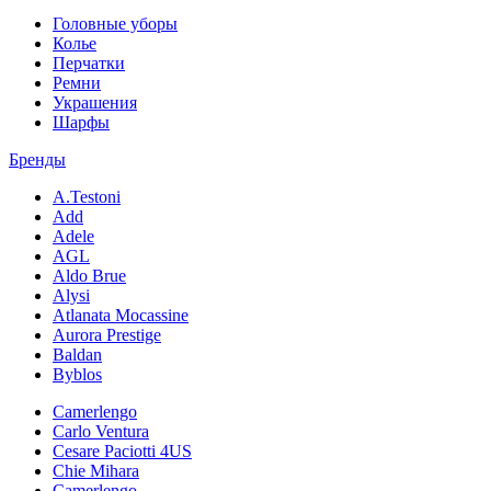
Головные уборы
Колье
Перчатки
Ремни
Украшения
Шарфы
Бренды
A.Testoni
Add
Adele
AGL
Aldo Brue
Alysi
Atlanata Mocassine
Aurora Prestige
Baldan
Byblos
Camerlengo
Carlo Ventura
Cesare Paciotti 4US
Chie Mihara
Camerlengo