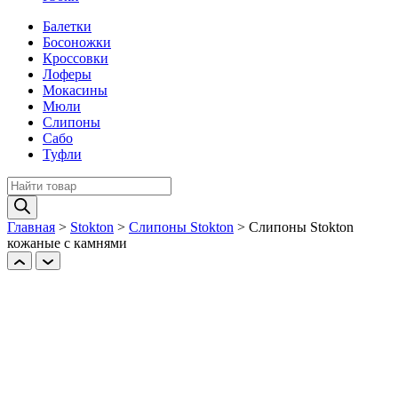
Балетки
Босоножки
Кроссовки
Лоферы
Мокасины
Мюли
Слипоны
Сабо
Туфли
Поиск
товаров
Главная
>
Stokton
>
Слипоны Stokton
>
Cлипоны Stokton
кожаные с камнями