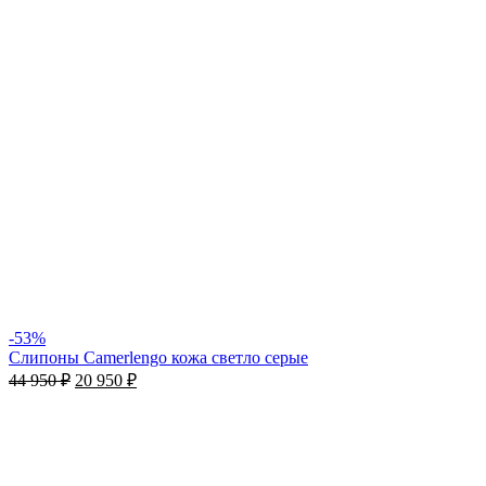
-53%
Cлипоны Camerlengo кожа светло серые
44 950
₽
20 950
₽