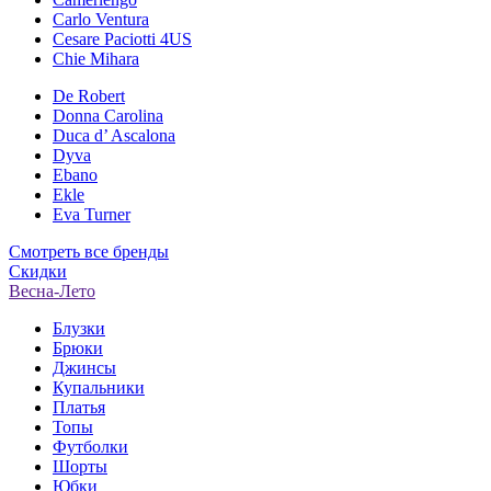
Carlo Ventura
Cesare Paciotti 4US
Chie Mihara
De Robert
Donna Carolina
Duca d’ Ascalona
Dyva
Ebano
Ekle
Eva Turner
Смотреть все бренды
Скидки
Весна-Лето
Блузки
Брюки
Джинсы
Купальники
Платья
Топы
Футболки
Шорты
Юбки