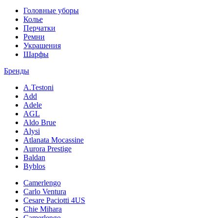
Головные уборы
Колье
Перчатки
Ремни
Украшения
Шарфы
Бренды
A.Testoni
Add
Adele
AGL
Aldo Brue
Alysi
Atlanata Mocassine
Aurora Prestige
Baldan
Byblos
Camerlengo
Carlo Ventura
Cesare Paciotti 4US
Chie Mihara
Camerlengo