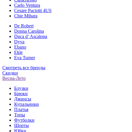
Carlo Ventura
Cesare Paciotti 4US
Chie Mihara
De Robert
Donna Carolina
Duca d’ Ascalona
Dyva
Ebano
Ekle
Eva Turner
Смотреть все бренды
Скидки
Весна-Лето
Блузки
Брюки
Джинсы
Купальники
Платья
Топы
Футболки
Шорты
Юбки