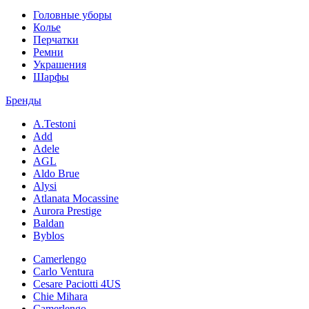
Головные уборы
Колье
Перчатки
Ремни
Украшения
Шарфы
Бренды
A.Testoni
Add
Adele
AGL
Aldo Brue
Alysi
Atlanata Mocassine
Aurora Prestige
Baldan
Byblos
Camerlengo
Carlo Ventura
Cesare Paciotti 4US
Chie Mihara
Camerlengo