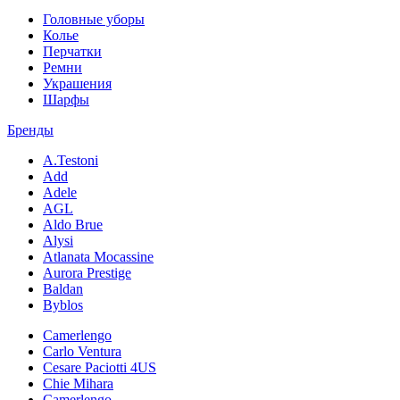
Головные уборы
Колье
Перчатки
Ремни
Украшения
Шарфы
Бренды
A.Testoni
Add
Adele
AGL
Aldo Brue
Alysi
Atlanata Mocassine
Aurora Prestige
Baldan
Byblos
Camerlengo
Carlo Ventura
Cesare Paciotti 4US
Chie Mihara
Camerlengo