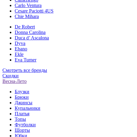
Carlo Ventura
Cesare Paciotti 4US
Chie Mihara
De Robert
Donna Carolina
Duca d’ Ascalona
Dyva
Ebano
Ekle
Eva Turner
Смотреть все бренды
Скидки
Весна-Лето
Блузки
Брюки
Джинсы
Купальники
Платья
Топы
Футболки
Шорты
Юбки