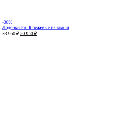
-38%
Лодочки Fru.It бежевые из замши
33 950
₽
20 950
₽