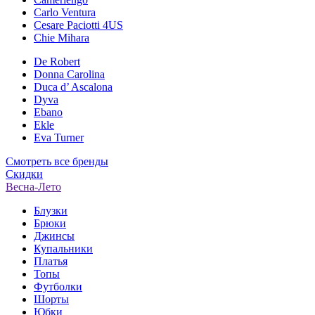
Carlo Ventura
Cesare Paciotti 4US
Chie Mihara
De Robert
Donna Carolina
Duca d’ Ascalona
Dyva
Ebano
Ekle
Eva Turner
Смотреть все бренды
Скидки
Весна-Лето
Блузки
Брюки
Джинсы
Купальники
Платья
Топы
Футболки
Шорты
Юбки