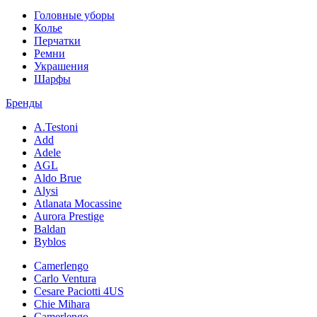
Головные уборы
Колье
Перчатки
Ремни
Украшения
Шарфы
Бренды
A.Testoni
Add
Adele
AGL
Aldo Brue
Alysi
Atlanata Mocassine
Aurora Prestige
Baldan
Byblos
Camerlengo
Carlo Ventura
Cesare Paciotti 4US
Chie Mihara
Camerlengo