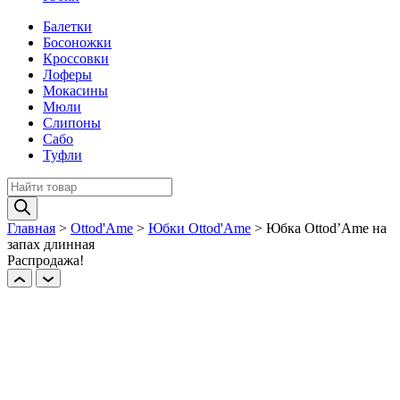
Балетки
Босоножки
Кроссовки
Лоферы
Мокасины
Мюли
Слипоны
Сабо
Туфли
Поиск
товаров
Главная
>
Ottod'Ame
>
Юбки Ottod'Ame
>
Юбка Ottod’Ame на
запах длинная
Распродажа!