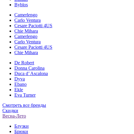
Byblos
Camerlengo
Carlo Ventura
Cesare Paciotti 4US
Chie Mihara
Camerlengo
Carlo Ventura
Cesare Paciotti 4US
Chie Mihara
De Robert
Donna Carolina
Duca d’ Ascalona
Dyva
Ebano
Ekle
Eva Turner
Смотреть все бренды
Скидки
Весна-Лето
Блузки
Брюки