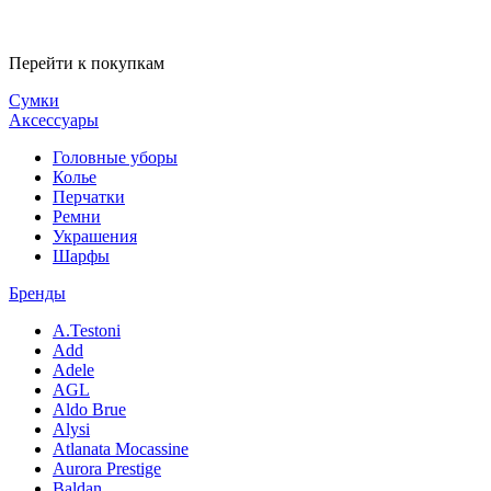
Перейти к покупкам
Сумки
Аксессуары
Головные уборы
Колье
Перчатки
Ремни
Украшения
Шарфы
Бренды
A.Testoni
Add
Adele
AGL
Aldo Brue
Alysi
Atlanata Mocassine
Aurora Prestige
Baldan