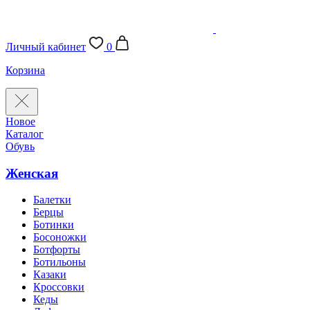
Личный кабинет
0
Корзина
Новое
Каталог
Обувь
Женская
Балетки
Берцы
Ботинки
Босоножки
Ботфорты
Ботильоны
Казаки
Кроссовки
Кеды