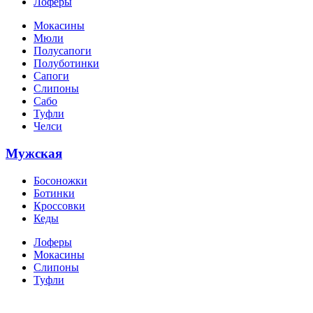
Лоферы
Мокасины
Мюли
Полусапоги
Полуботинки
Сапоги
Слипоны
Сабо
Туфли
Челси
Мужская
Босоножки
Ботинки
Кроссовки
Кеды
Лоферы
Мокасины
Слипоны
Туфли