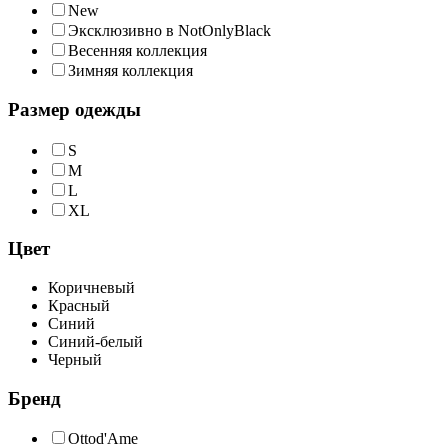
New
Эксклюзивно в NotOnlyBlack
Весенняя коллекция
Зимняя коллекция
Размер одежды
S
M
L
XL
Цвет
Коричневый
Красный
Синий
Синий-белый
Черный
Бренд
Ottod'Ame