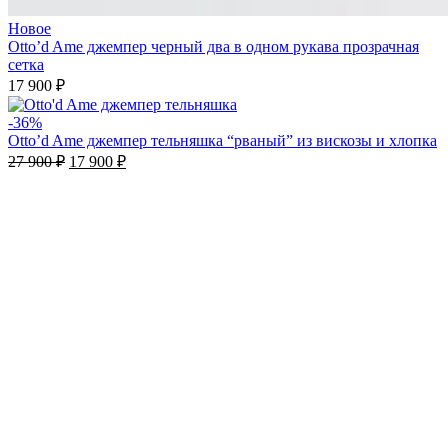
Новое
Otto’d Ame джемпер черный два в одном рукава прозрачная
сетка
17 900
₽
-36%
Otto’d Ame джемпер тельняшка “рваный” из вискозы и хлопка
27 900
₽
17 900
₽