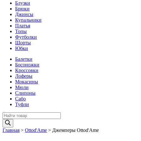
Блузки
Брюки
Джинсы
Купальники
Платья
Топы
Футболки
Шорты
Юбки
Балетки
Босоножки
Кроссовки
Лоферы
Мокасины
Мюли
Слипоны
Сабо
Туфли
Поиск
товаров
Главная
>
Ottod'Ame
>
Джемперы Ottod'Ame