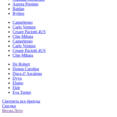
Aurora Prestige
Baldan
Byblos
Camerlengo
Carlo Ventura
Cesare Paciotti 4US
Chie Mihara
Camerlengo
Carlo Ventura
Cesare Paciotti 4US
Chie Mihara
De Robert
Donna Carolina
Duca d’ Ascalona
Dyva
Ebano
Ekle
Eva Turner
Смотреть все бренды
Скидки
Весна-Лето