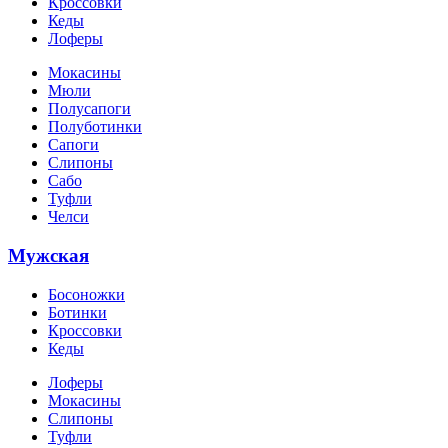
Кроссовки
Кеды
Лоферы
Мокасины
Мюли
Полусапоги
Полуботинки
Сапоги
Слипоны
Сабо
Туфли
Челси
Мужская
Босоножки
Ботинки
Кроссовки
Кеды
Лоферы
Мокасины
Слипоны
Туфли