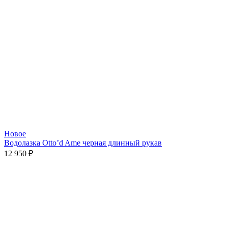
Новое
Водолазка Otto’d Amе черная длинный рукав
12 950
₽