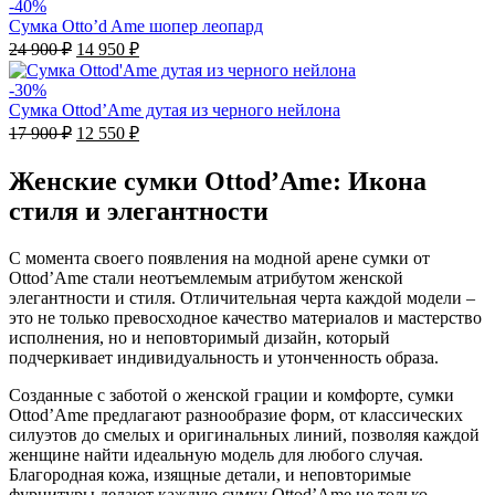
-40%
Сумка Otto’d Ame шопер леопард
Первоначальная
Текущая
24 900
₽
14 950
₽
цена
цена:
составляла
14
-30%
24
950 ₽.
Сумка Ottod’Ame дутая из черного нейлона
900 ₽.
Первоначальная
Текущая
17 900
₽
12 550
₽
цена
цена:
составляла
12
Женские сумки Ottod’Ame: Икона
17
550 ₽.
стиля и элегантности
900 ₽.
С момента своего появления на модной арене сумки от
Ottod’Ame стали неотъемлемым атрибутом женской
элегантности и стиля. Отличительная черта каждой модели –
это не только превосходное качество материалов и мастерство
исполнения, но и неповторимый дизайн, который
подчеркивает индивидуальность и утонченность образа.
Созданные с заботой о женской грации и комфорте, сумки
Ottod’Ame предлагают разнообразие форм, от классических
силуэтов до смелых и оригинальных линий, позволяя каждой
женщине найти идеальную модель для любого случая.
Благородная кожа, изящные детали, и неповторимые
фурнитуры делают каждую сумку Ottod’Ame не только