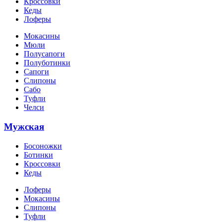
Кроссовки
Кеды
Лоферы
Мокасины
Мюли
Полусапоги
Полуботинки
Сапоги
Слипоны
Сабо
Туфли
Челси
Мужская
Босоножки
Ботинки
Кроссовки
Кеды
Лоферы
Мокасины
Слипоны
Туфли