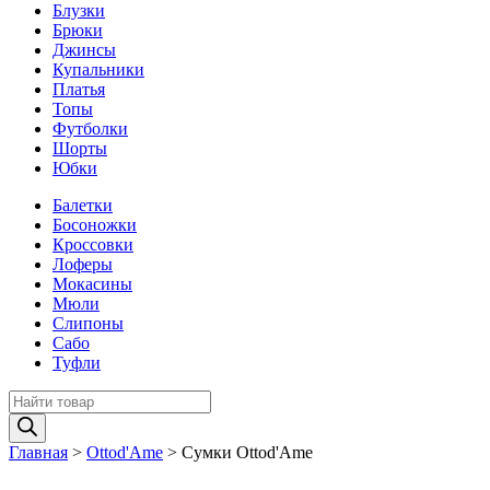
Блузки
Брюки
Джинсы
Купальники
Платья
Топы
Футболки
Шорты
Юбки
Балетки
Босоножки
Кроссовки
Лоферы
Мокасины
Мюли
Слипоны
Сабо
Туфли
Поиск
товаров
Главная
>
Ottod'Ame
>
Сумки Ottod'Ame