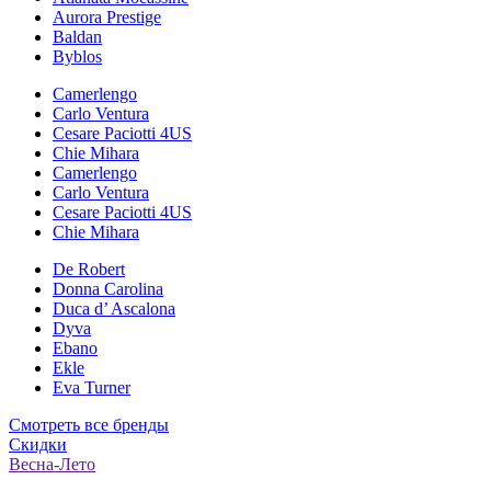
Aurora Prestige
Baldan
Byblos
Camerlengo
Carlo Ventura
Cesare Paciotti 4US
Chie Mihara
Camerlengo
Carlo Ventura
Cesare Paciotti 4US
Chie Mihara
De Robert
Donna Carolina
Duca d’ Ascalona
Dyva
Ebano
Ekle
Eva Turner
Смотреть все бренды
Скидки
Весна-Лето