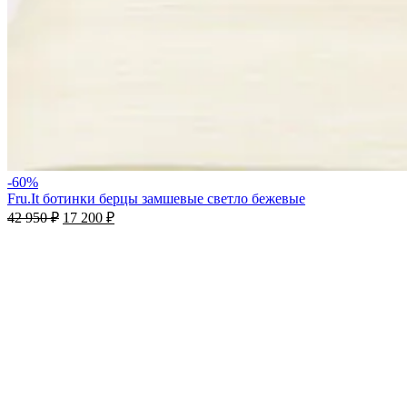
-60%
Fru.It ботинки берцы замшевые светло бежевые
42 950
₽
17 200
₽