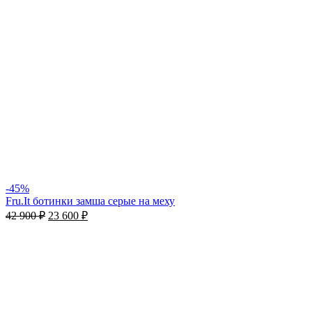
-45%
Fru.It ботинки замша серые на меху
42 900
₽
23 600
₽