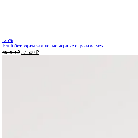
-25%
Fru.It ботфорты замшевые черные еврозима мех
49 950
₽
37 500
₽