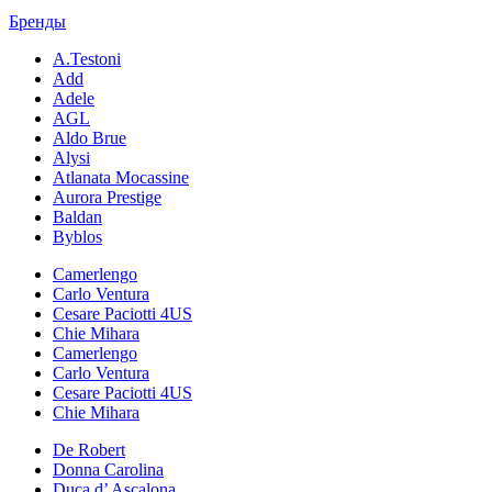
Бренды
A.Testoni
Add
Adele
AGL
Aldo Brue
Alysi
Atlanata Mocassine
Aurora Prestige
Baldan
Byblos
Camerlengo
Carlo Ventura
Cesare Paciotti 4US
Chie Mihara
Camerlengo
Carlo Ventura
Cesare Paciotti 4US
Chie Mihara
De Robert
Donna Carolina
Duca d’ Ascalona