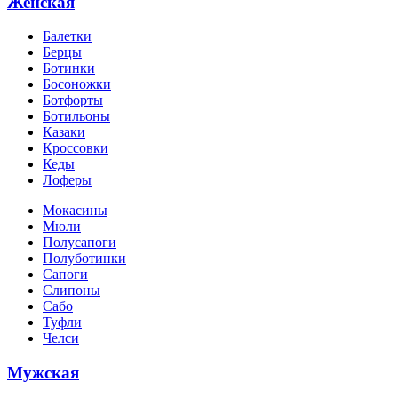
Женская
Балетки
Берцы
Ботинки
Босоножки
Ботфорты
Ботильоны
Казаки
Кроссовки
Кеды
Лоферы
Мокасины
Мюли
Полусапоги
Полуботинки
Сапоги
Слипоны
Сабо
Туфли
Челси
Мужская