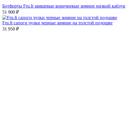
Ботфорты Fru.It замшевые коричневые зимние низкий каблук
51 900
₽
Fru.It cапоги чулки черные зимние на толстой подошве
31 950
₽