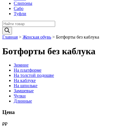
Слипоны
Сабо
Туфли
Поиск
товаров
Главная
>
Женская обувь
>
Ботфорты без каблука
Ботфорты без каблука
Зимние
На платформе
На толстой подошве
На каблуке
На шпильке
Замшевые
Чулки
Длинные
Цена
₽
₽