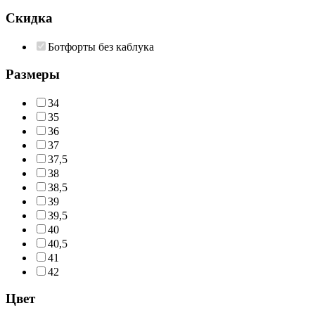
Скидка
Ботфорты без каблука
Размеры
34
35
36
37
37,5
38
38,5
39
39,5
40
40,5
41
42
Цвет