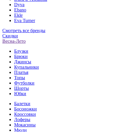
Dyva
Ebano
Ekle
Eva Turner
Смотреть все бренды
Скидки
Весна-Лето
Блузки
Брюки
Джинсы
Купальники
Платья
Топы
Футболки
Шорты
Юбки
Балетки
Босоножки
Кроссовки
Лоферы
Мокасины
Мюли