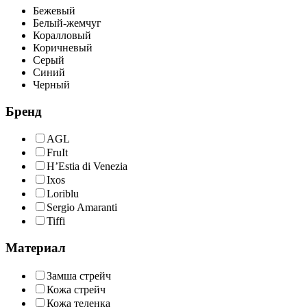
Бежевый
Белый-жемчуг
Коралловый
Коричневый
Серый
Синий
Черный
Бренд
AGL
FruIt
H’Estia di Venezia
Ixos
Loriblu
Sergio Amaranti
Tiffi
Материал
Замша стрейч
Кожа стрейч
Кожа теленка