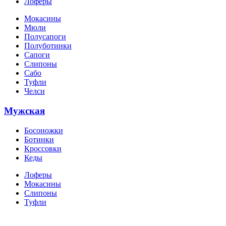
Лоферы
Мокасины
Мюли
Полусапоги
Полуботинки
Сапоги
Слипоны
Сабо
Туфли
Челси
Мужская
Босоножки
Ботинки
Кроссовки
Кеды
Лоферы
Мокасины
Слипоны
Туфли