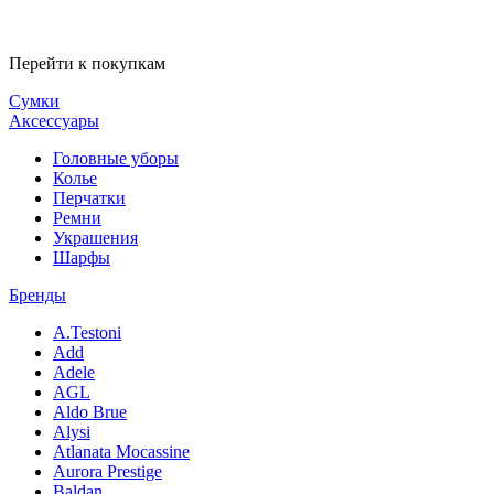
Перейти к покупкам
Сумки
Аксессуары
Головные уборы
Колье
Перчатки
Ремни
Украшения
Шарфы
Бренды
A.Testoni
Add
Adele
AGL
Aldo Brue
Alysi
Atlanata Mocassine
Aurora Prestige
Baldan