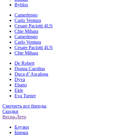
Byblos
Camerlengo
Carlo Ventura
Cesare Paciotti 4US
Chie Mihara
Camerlengo
Carlo Ventura
Cesare Paciotti 4US
Chie Mihara
De Robert
Donna Carolina
Duca d’ Ascalona
Dyva
Ebano
Ekle
Eva Turner
Смотреть все бренды
Скидки
Весна-Лето
Блузки
Брюки