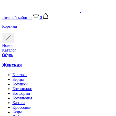
Личный кабинет
0
Корзина
Новое
Каталог
Обувь
Женская
Балетки
Берцы
Ботинки
Босоножки
Ботфорты
Ботильоны
Казаки
Кроссовки
Кеды