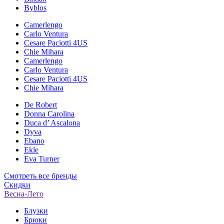
Byblos
Camerlengo
Carlo Ventura
Cesare Paciotti 4US
Chie Mihara
Camerlengo
Carlo Ventura
Cesare Paciotti 4US
Chie Mihara
De Robert
Donna Carolina
Duca d’ Ascalona
Dyva
Ebano
Ekle
Eva Turner
Смотреть все бренды
Скидки
Весна-Лето
Блузки
Брюки