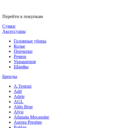
Перейти к покупкам
Сумки
Аксессуары
Головные уборы
Колье
Перчатки
Ремни
Украшения
Шарфы
Бренды
A.Testoni
Add
Adele
AGL
Aldo Brue
Alysi
Atlanata Mocassine
Aurora Prestige
Baldan