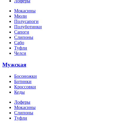
Лоферы
Мокасины
Мюли
Полусапоги
Полуботинки
Сапоги
Слипоны
Сабо
Туфли
Челси
Мужская
Босоножки
Ботинки
Кроссовки
Кеды
Лоферы
Мокасины
Слипоны
Туфли