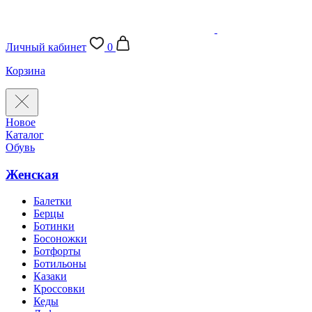
Личный кабинет
0
Корзина
Новое
Каталог
Обувь
Женская
Балетки
Берцы
Ботинки
Босоножки
Ботфорты
Ботильоны
Казаки
Кроссовки
Кеды