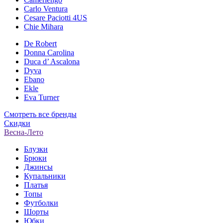
Carlo Ventura
Cesare Paciotti 4US
Chie Mihara
De Robert
Donna Carolina
Duca d’ Ascalona
Dyva
Ebano
Ekle
Eva Turner
Смотреть все бренды
Скидки
Весна-Лето
Блузки
Брюки
Джинсы
Купальники
Платья
Топы
Футболки
Шорты
Юбки