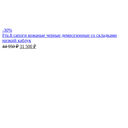
-30%
Fru.It сапоги кожаные черные демисезонные со складками
низкий каблук
44 950
₽
31 500
₽