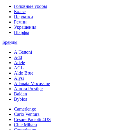
Головные уборы
Колье
Перчатки
Ремни
Украшения
Шарфы
Бренды
A.Testoni
Add
Adele
AGL
Aldo Brue
Alysi
Atlanata Mocassine
Aurora Prestige
Baldan
Byblos
Camerlengo
Carlo Ventura
Cesare Paciotti 4US
Chie Mihara
Camerlengo