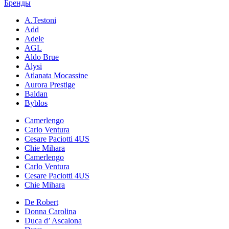
Бренды
A.Testoni
Add
Adele
AGL
Aldo Brue
Alysi
Atlanata Mocassine
Aurora Prestige
Baldan
Byblos
Camerlengo
Carlo Ventura
Cesare Paciotti 4US
Chie Mihara
Camerlengo
Carlo Ventura
Cesare Paciotti 4US
Chie Mihara
De Robert
Donna Carolina
Duca d’ Ascalona