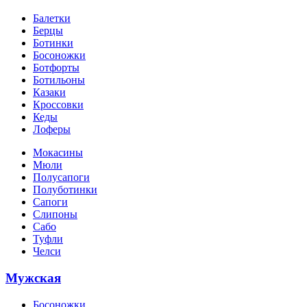
Балетки
Берцы
Ботинки
Босоножки
Ботфорты
Ботильоны
Казаки
Кроссовки
Кеды
Лоферы
Мокасины
Мюли
Полусапоги
Полуботинки
Сапоги
Слипоны
Сабо
Туфли
Челси
Мужская
Босоножки