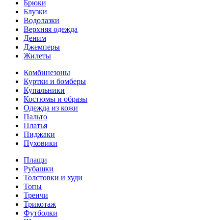
Брюки
Блузки
Водолазки
Верхняя одежда
Деним
Джемперы
Жилеты
Комбинезоны
Куртки и бомберы
Купальники
Костюмы и образы
Одежда из кожи
Пальто
Платья
Пиджаки
Пуховики
Плащи
Рубашки
Толстовки и худи
Топы
Тренчи
Трикотаж
Футболки