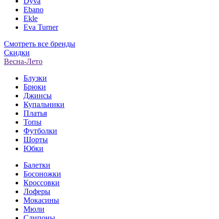
Dyva
Ebano
Ekle
Eva Turner
Смотреть все бренды
Скидки
Весна-Лето
Блузки
Брюки
Джинсы
Купальники
Платья
Топы
Футболки
Шорты
Юбки
Балетки
Босоножки
Кроссовки
Лоферы
Мокасины
Мюли
Слипоны