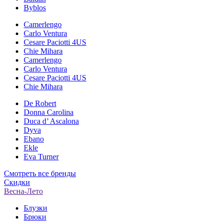
Byblos
Camerlengo
Carlo Ventura
Cesare Paciotti 4US
Chie Mihara
Camerlengo
Carlo Ventura
Cesare Paciotti 4US
Chie Mihara
De Robert
Donna Carolina
Duca d’ Ascalona
Dyva
Ebano
Ekle
Eva Turner
Смотреть все бренды
Скидки
Весна-Лето
Блузки
Брюки