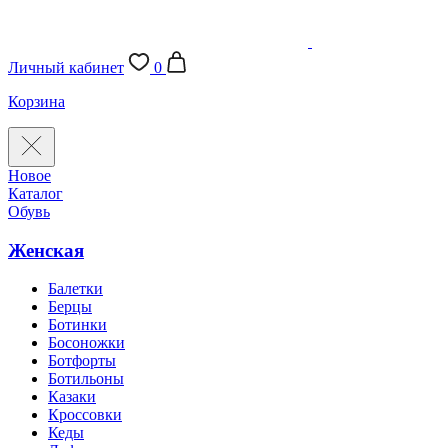
Личный кабинет
0
Корзина
Новое
Каталог
Обувь
Женская
Балетки
Берцы
Ботинки
Босоножки
Ботфорты
Ботильоны
Казаки
Кроссовки
Кеды