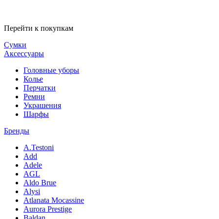
Перейти к покупкам
Сумки
Аксессуары
Головные уборы
Колье
Перчатки
Ремни
Украшения
Шарфы
Бренды
A.Testoni
Add
Adele
AGL
Aldo Brue
Alysi
Atlanata Mocassine
Aurora Prestige
Baldan