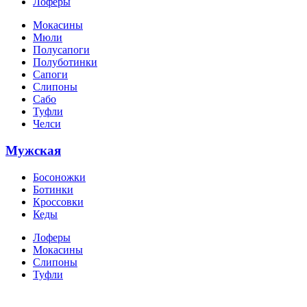
Лоферы
Мокасины
Мюли
Полусапоги
Полуботинки
Сапоги
Слипоны
Сабо
Туфли
Челси
Мужская
Босоножки
Ботинки
Кроссовки
Кеды
Лоферы
Мокасины
Слипоны
Туфли