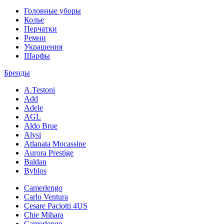
Головные уборы
Колье
Перчатки
Ремни
Украшения
Шарфы
Бренды
A.Testoni
Add
Adele
AGL
Aldo Brue
Alysi
Atlanata Mocassine
Aurora Prestige
Baldan
Byblos
Camerlengo
Carlo Ventura
Cesare Paciotti 4US
Chie Mihara
Camerlengo