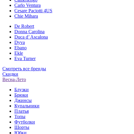
Carlo Ventura
Cesare Paciotti 4US
Chie Mihara
De Robert
Donna Carolina
Duca d’ Ascalona
Dyva
Ebano
Ekle
Eva Turner
Смотреть все бренды
Скидки
Весна-Лето
Блузки
Брюки
Джинсы
Купальники
Платья
Топы
Футболки
Шорты
Юбки