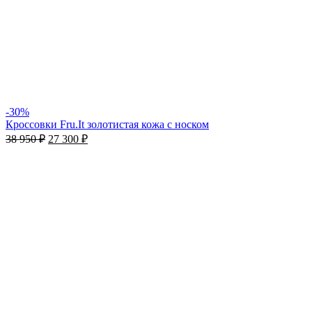
-30%
Кроссовки Fru.It золотистая кожа с носком
38 950
₽
27 300
₽