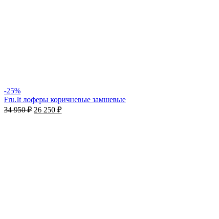
-25%
Fru.It лоферы коричневые замшевые
34 950
₽
26 250
₽