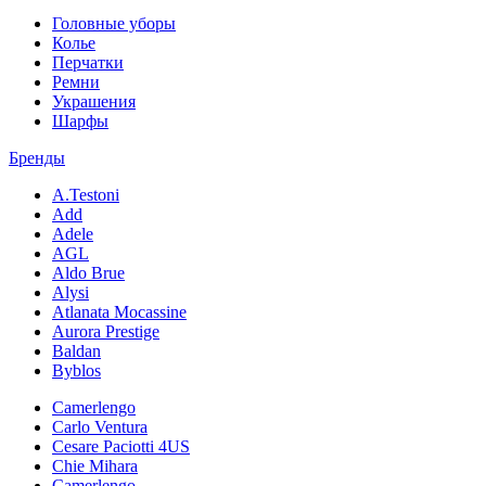
Головные уборы
Колье
Перчатки
Ремни
Украшения
Шарфы
Бренды
A.Testoni
Add
Adele
AGL
Aldo Brue
Alysi
Atlanata Mocassine
Aurora Prestige
Baldan
Byblos
Camerlengo
Carlo Ventura
Cesare Paciotti 4US
Chie Mihara
Camerlengo