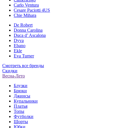
Carlo Ventura
Cesare Paciotti 4US
Chie Mihara
De Robert
Donna Carolina
Duca d’ Ascalona
Dyva
Ebano
Ekle
Eva Turner
Смотреть все бренды
Скидки
Весна-Лето
Блузки
Брюки
Джинсы
Купальники
Платья
Топы
Футболки
Шорты
Юбки