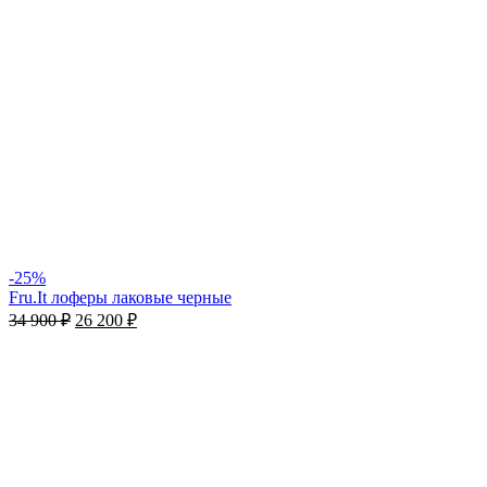
-25%
Fru.It лоферы лаковые черные
34 900
₽
26 200
₽