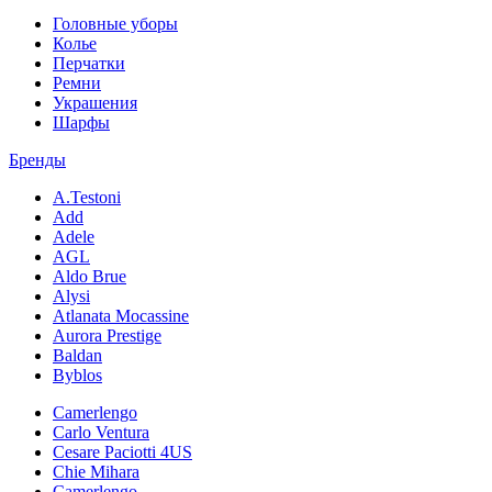
Головные уборы
Колье
Перчатки
Ремни
Украшения
Шарфы
Бренды
A.Testoni
Add
Adele
AGL
Aldo Brue
Alysi
Atlanata Mocassine
Aurora Prestige
Baldan
Byblos
Camerlengo
Carlo Ventura
Cesare Paciotti 4US
Chie Mihara
Camerlengo