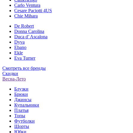
Carlo Ventura
Cesare Paciotti 4US
Chie Mihara
De Robert
Donna Carolina
Duca d’ Ascalona
Dyva
Ebano
Ekle
Eva Turner
Смотреть все бренды
Скидки
Весна-Лето
Блузки
Брюки
Джинсы
Купальники
Платья
Топы
Футболки
Шорты
Юбки