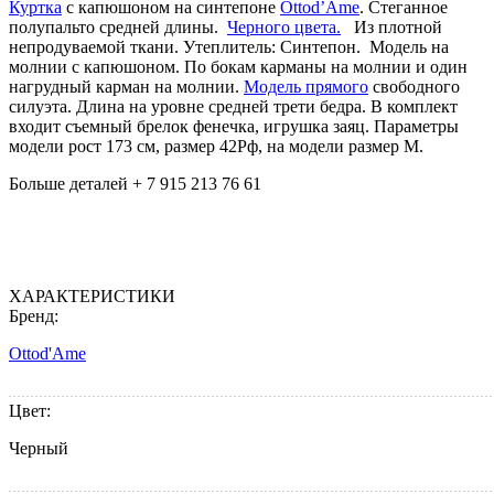
Куртка
c капюшоном на синтепоне
Ottod’Ame
. Стеганное
полупальто средней длины.
Черного цвета.
Из плотной
непродуваемой ткани. Утеплитель: Синтепон. Модель на
молнии с капюшоном. По бокам карманы на молнии и один
нагрудный карман на молнии.
Модель прямого
cвободного
силуэта. Длина на уровне средней трети бедра. В комплект
входит cъемный брелок фенечка, игрушка заяц. Параметры
модели рост 173 см, размер 42Рф, на модели размер M.
Больше деталей + 7 915 213 76 61
ХАРАКТЕРИСТИКИ
Бренд:
Ottod'Ame
Цвет:
Черный