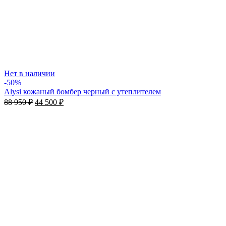
Нет в наличии
-50%
Alysi кожаный бомбер черный c утеплителем
88 950
₽
44 500
₽