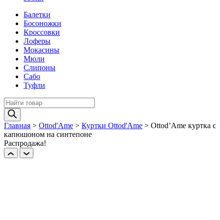
Балетки
Босоножки
Кроссовки
Лоферы
Мокасины
Мюли
Слипоны
Сабо
Туфли
Поиск
товаров
Главная
>
Ottod'Ame
>
Куртки Ottod'Ame
>
Ottod’Ame куртка c
капюшоном на синтепоне
Распродажа!