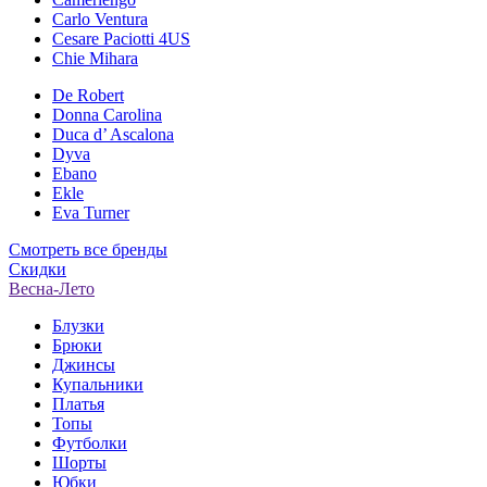
Carlo Ventura
Cesare Paciotti 4US
Chie Mihara
De Robert
Donna Carolina
Duca d’ Ascalona
Dyva
Ebano
Ekle
Eva Turner
Смотреть все бренды
Скидки
Весна-Лето
Блузки
Брюки
Джинсы
Купальники
Платья
Топы
Футболки
Шорты
Юбки