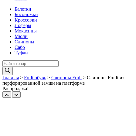
Балетки
Босоножки
Кроссовки
Лоферы
Мокасины
Мюли
Слипоны
Сабо
Туфли
Поиск
товаров
Главная
>
FruIt обувь
>
Слипоны FruIt
>
Слипоны Fru.It из
перфорированной замши на платформе
Распродажа!