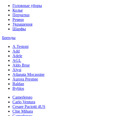
Головные уборы
Колье
Перчатки
Ремни
Украшения
Шарфы
Бренды
A.Testoni
Add
Adele
AGL
Aldo Brue
Alysi
Atlanata Mocassine
Aurora Prestige
Baldan
Byblos
Camerlengo
Carlo Ventura
Cesare Paciotti 4US
Chie Mihara
Camerlengo