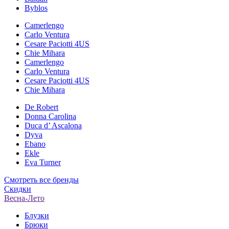
Byblos
Camerlengo
Carlo Ventura
Cesare Paciotti 4US
Chie Mihara
Camerlengo
Carlo Ventura
Cesare Paciotti 4US
Chie Mihara
De Robert
Donna Carolina
Duca d’ Ascalona
Dyva
Ebano
Ekle
Eva Turner
Смотреть все бренды
Скидки
Весна-Лето
Блузки
Брюки