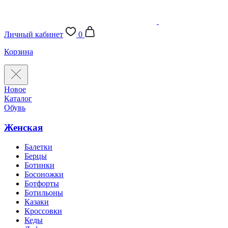
Личный кабинет
0
Корзина
Новое
Каталог
Обувь
Женская
Балетки
Берцы
Ботинки
Босоножки
Ботфорты
Ботильоны
Казаки
Кроссовки
Кеды