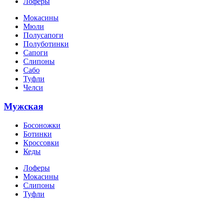
Лоферы
Мокасины
Мюли
Полусапоги
Полуботинки
Сапоги
Слипоны
Сабо
Туфли
Челси
Мужская
Босоножки
Ботинки
Кроссовки
Кеды
Лоферы
Мокасины
Слипоны
Туфли