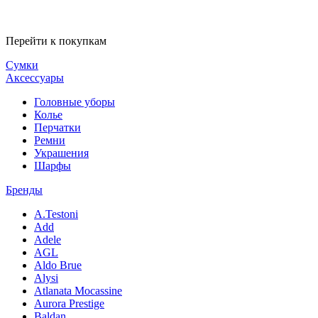
Перейти к покупкам
Сумки
Аксессуары
Головные уборы
Колье
Перчатки
Ремни
Украшения
Шарфы
Бренды
A.Testoni
Add
Adele
AGL
Aldo Brue
Alysi
Atlanata Mocassine
Aurora Prestige
Baldan