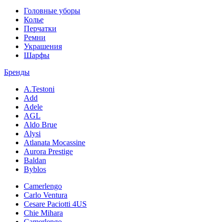
Головные уборы
Колье
Перчатки
Ремни
Украшения
Шарфы
Бренды
A.Testoni
Add
Adele
AGL
Aldo Brue
Alysi
Atlanata Mocassine
Aurora Prestige
Baldan
Byblos
Camerlengo
Carlo Ventura
Cesare Paciotti 4US
Chie Mihara
Camerlengo