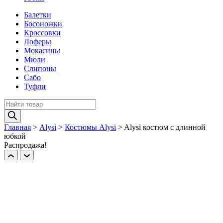
Балетки
Босоножки
Кроссовки
Лоферы
Мокасины
Мюли
Слипоны
Сабо
Туфли
Поиск
товаров
Главная
>
Alysi
>
Костюмы Alysi
>
Alysi костюм с длинной
юбкой
Распродажа!