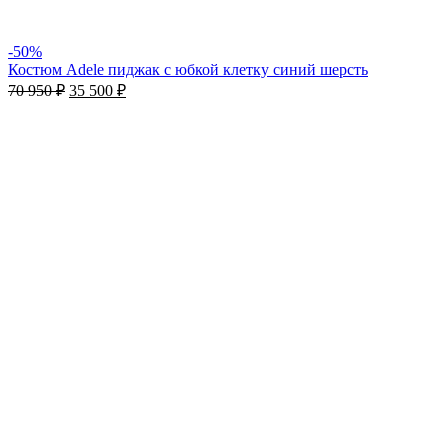
-50%
Костюм Adele пиджак с юбкой клетку синий шерсть
70 950
₽
35 500
₽