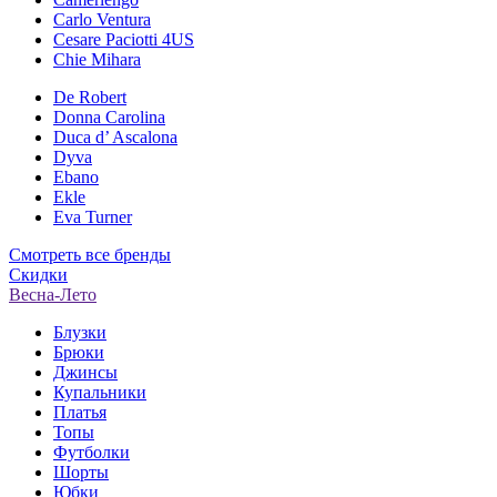
Carlo Ventura
Cesare Paciotti 4US
Chie Mihara
De Robert
Donna Carolina
Duca d’ Ascalona
Dyva
Ebano
Ekle
Eva Turner
Смотреть все бренды
Скидки
Весна-Лето
Блузки
Брюки
Джинсы
Купальники
Платья
Топы
Футболки
Шорты
Юбки