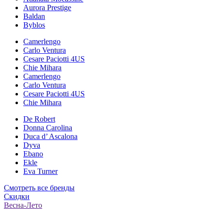
Aurora Prestige
Baldan
Byblos
Camerlengo
Carlo Ventura
Cesare Paciotti 4US
Chie Mihara
Camerlengo
Carlo Ventura
Cesare Paciotti 4US
Chie Mihara
De Robert
Donna Carolina
Duca d’ Ascalona
Dyva
Ebano
Ekle
Eva Turner
Смотреть все бренды
Скидки
Весна-Лето