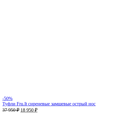
-50%
Туфли Fru.It сиреневые замшевые острый нос
37 950
₽
18 950
₽