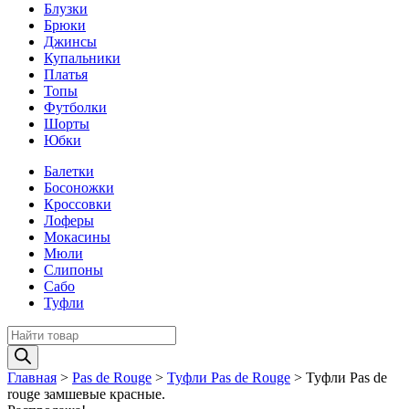
Блузки
Брюки
Джинсы
Купальники
Платья
Топы
Футболки
Шорты
Юбки
Балетки
Босоножки
Кроссовки
Лоферы
Мокасины
Мюли
Слипоны
Сабо
Туфли
Поиск
товаров
Главная
>
Pas de Rouge
>
Туфли Pas de Rouge
>
Туфли Pas de
rouge замшевые красные.