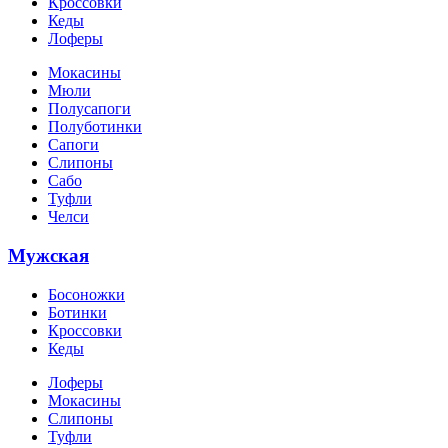
Кроссовки
Кеды
Лоферы
Мокасины
Мюли
Полусапоги
Полуботинки
Сапоги
Слипоны
Сабо
Туфли
Челси
Мужская
Босоножки
Ботинки
Кроссовки
Кеды
Лоферы
Мокасины
Слипоны
Туфли