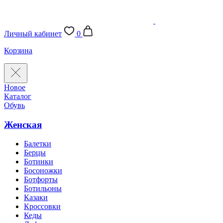
Личный кабинет
0
Корзина
Новое
Каталог
Обувь
Женская
Балетки
Берцы
Ботинки
Босоножки
Ботфорты
Ботильоны
Казаки
Кроссовки
Кеды