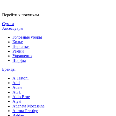
Перейти к покупкам
Сумки
Аксессуары
Головные уборы
Колье
Перчатки
Ремни
Украшения
Шарфы
Бренды
A.Testoni
Add
Adele
AGL
Aldo Brue
Alysi
Atlanata Mocassine
Aurora Prestige
Baldan