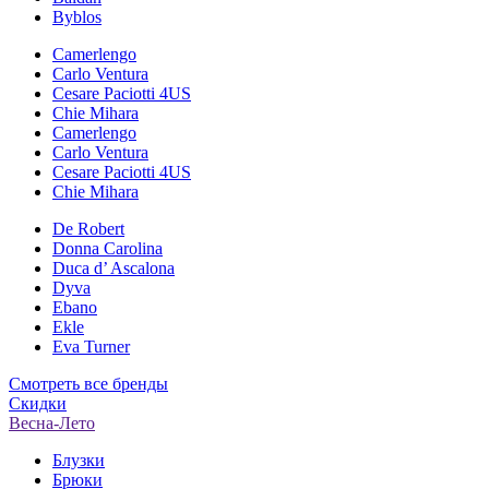
Byblos
Camerlengo
Carlo Ventura
Cesare Paciotti 4US
Chie Mihara
Camerlengo
Carlo Ventura
Cesare Paciotti 4US
Chie Mihara
De Robert
Donna Carolina
Duca d’ Ascalona
Dyva
Ebano
Ekle
Eva Turner
Смотреть все бренды
Скидки
Весна-Лето
Блузки
Брюки