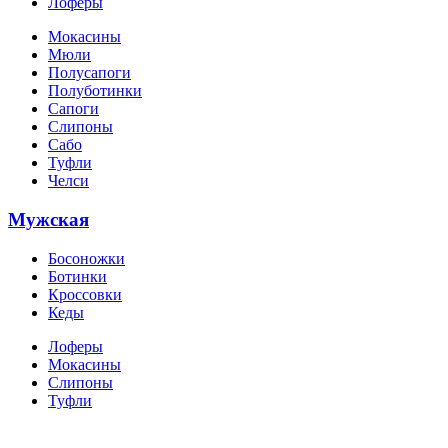
Лоферы
Мокасины
Мюли
Полусапоги
Полуботинки
Сапоги
Слипоны
Сабо
Туфли
Челси
Мужская
Босоножки
Ботинки
Кроссовки
Кеды
Лоферы
Мокасины
Слипоны
Туфли