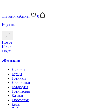
Личный кабинет
0
Корзина
Новое
Каталог
Обувь
Женская
Балетки
Берцы
Ботинки
Босоножки
Ботфорты
Ботильоны
Казаки
Кроссовки
Кеды