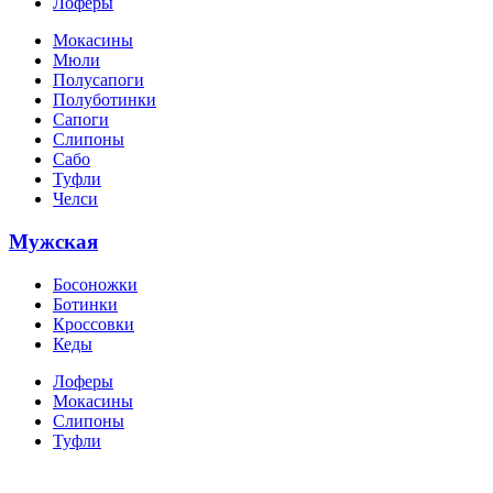
Лоферы
Мокасины
Мюли
Полусапоги
Полуботинки
Сапоги
Слипоны
Сабо
Туфли
Челси
Мужская
Босоножки
Ботинки
Кроссовки
Кеды
Лоферы
Мокасины
Слипоны
Туфли