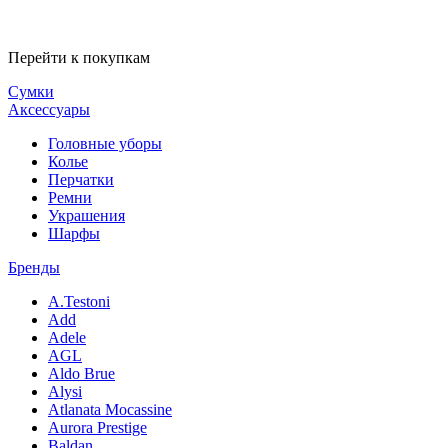
Перейти к покупкам
Сумки
Аксессуары
Головные уборы
Колье
Перчатки
Ремни
Украшения
Шарфы
Бренды
A.Testoni
Add
Adele
AGL
Aldo Brue
Alysi
Atlanata Mocassine
Aurora Prestige
Baldan