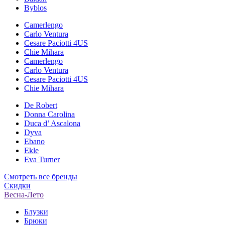
Byblos
Camerlengo
Carlo Ventura
Cesare Paciotti 4US
Chie Mihara
Camerlengo
Carlo Ventura
Cesare Paciotti 4US
Chie Mihara
De Robert
Donna Carolina
Duca d’ Ascalona
Dyva
Ebano
Ekle
Eva Turner
Смотреть все бренды
Скидки
Весна-Лето
Блузки
Брюки